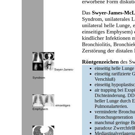
erworbene Form diskutie
Das
Swyer-James-Mc
Syndrom, unilaterales 
unilateral helle Lunge, e
einseitiges Emphysem) e
kindlicher Infektionen m
Bronchiolitis, Bronchie
Zerstörung der distalen
Röntgenzeichen
des Sw
einseitig helle Lunge
Swyer-James-
einseitig rarifiziert
Syndrom
Verschluß)
einseitig hypoplastis
air trapping bei Exspi
Dichteänderung. DD: k
heller Lunge durch E
Pulmonalarterien.
einseitiges
Emphysem
verminderte Bronchu
Bronchusgeneration
manchmal geringe Br
paradoxe Zwerchfel
Mediastinalverlageru