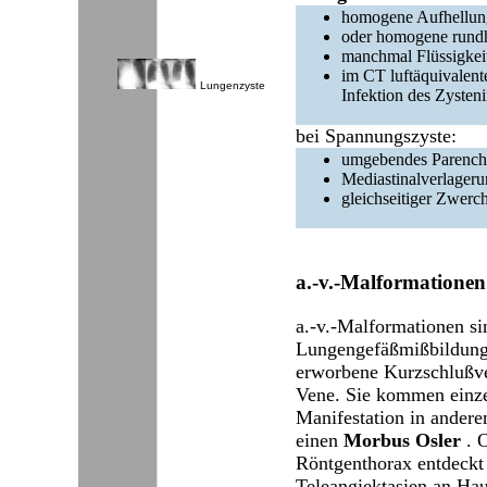
homogene Aufhellung
oder homogene rundh
manchmal Flüssigkeit
im CT luftäquivalente
Lungenzyste
Infektion des Zysten
bei Spannungszyste:
umgebendes Parench
Mediastinalverlageru
gleichseitiger Zwerch
a.-v.-Malformationen
a.-v.-Malformationen si
Lungengefäßmißbildunge
erworbene Kurzschlußve
Vene. Sie kommen einzel
Manifestation in andere
einen
Morbus Osler
. 
Röntgenthorax entdeckt
Teleangiektasien an Hau