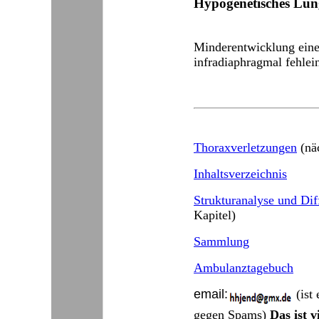
Hypogenetisches Lu
Minderentwicklung eine
infradiaphragmal
fehlei
Thoraxverletzungen
(näc
Inhaltsverzeichnis
Strukturanalyse und Dif
Kapitel)
Sammlung
Ambulanztagebuch
email:
(ist
gegen Spams)
Das ist v