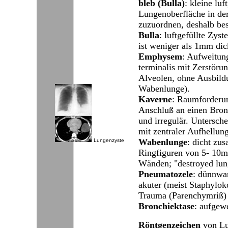
bleb (Bulla)
: kleine luf
Lungenoberfläche in der 
zuzuordnen, deshalb bes
Bulla
: luftgefüllte Zy
ist weniger als 1mm dic
Emphysem
: Aufweitun
terminalis mit Zerstöru
Alveolen, ohne Ausbil
Wabenlunge).
Kaverne
: Raumforderun
Anschluß an einen Bron
und irregulär. Untersc
mit zentraler Aufhellun
Wabenlunge
: dicht zu
Lungenzyste
Ringfiguren von 5- 10
Wänden; "destroyed lun
Pneumatozele
: dünnwa
akuter (meist Staphylo
Trauma (Parenchymriß) 
Bronchiektase
: aufgew
Röntgenzeichen
von Lu