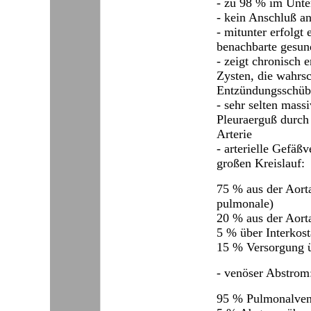
- zu 98 % im Unte
- kein Anschluß a
- mitunter erfolgt 
benachbarte gesun
- zeigt chronisch 
Zysten, die wahrsc
Entzündungsschüb
- sehr selten massi
Pleuraerguß durch
Arterie
- arterielle Gefäß
großen Kreislauf:
75 % aus der Aorta
pulmonale)
20 % aus der Aort
5 % über Interkost
15 % Versorgung ü
- venöser Abstrom
95 % Pulmonalven