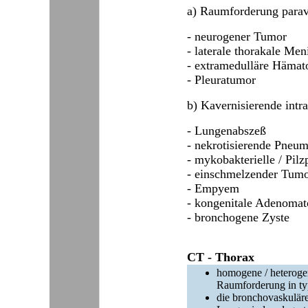
a) Raumforderung parave
- neurogener Tumor
- laterale thorakale Me
- extramedulläre Hämat
- Pleuratumor
b) Kavernisierende intra
- Lungenabszeß
- nekrotisierende Pneu
- mykobakterielle / Pil
- einschmelzender Tum
- Empyem
- kongenitale Adenomat
- bronchogene Zyste
CT - Thorax
homogene / heterogen
Raumforderung in typ
die bronchovaskulär