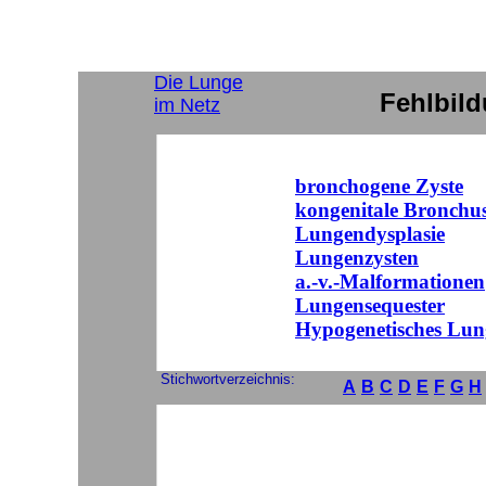
Die Lunge
Fehlbil
im Netz
bronchogene Zyste
kongenitale Bronchus
Lungendysplasie
Lungenzysten
a.-v.-Malformationen
Lungensequester
Hypogenetisches Lu
Stichwortverzeichnis:
A
B
C
D
E
F
G
H