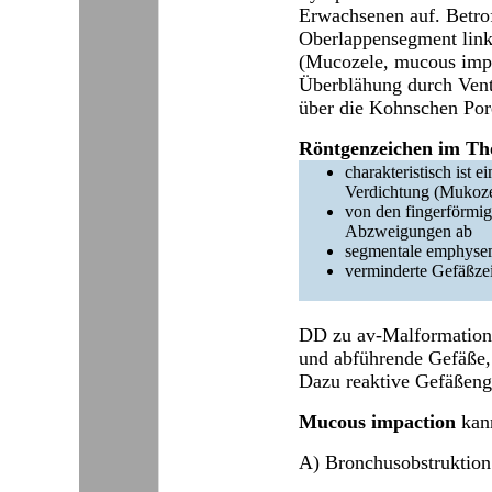
Erwachsenen auf. Betrof
Oberlappensegment link
(
Mucozele, mucous impa
Überblähung durch Ven
über die Kohnschen Pore
Röntgenzeichen im Tho
charakteristisch ist e
Verdichtung (Mukozel
von den fingerförmig
Abzweigungen ab
segmentale emphyse
verminderte Gefäßze
DD zu av-Malformation:
und abführende Gefäße,
Dazu reaktive Gefäßengs
Mucous impaction
kann
A) Bronchusobstruktion