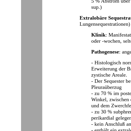
5 % Abstrom über 
sup.)
Extralobäre Sequestra
Lungensequestrationen)
Klinik
: Manifesta
oder -wochen, sel
Pathogenese
: ang
- Histologisch no
Erweiterung der B
zystische Areale.
- Der Sequester be
Pleuraüberzug
- zu 70 % im post
Winkel, zwischen
und dem Zwerchfel
- zu 30 % subphren
perikardial gelege
- kein Anschluß a
- enthält ein extra