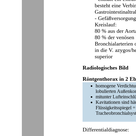
besteht eine Verb
Gastrointestinaltra
- Gefäßversorgung
Kreislauf:
80 % aus der Aort
80 % der venösen 
Bronchialarterien 
in die V. azygos/h
superior
Radiologisches Bild
Röntgenthorax in 2 E
homogene Verdichtun
lobulierten Außenko
mitunter Lufteinschl
Kavitationen sind häu
Flüssigkeitsspiegel
Tracheobronchialsys
Differentialdiagnose: