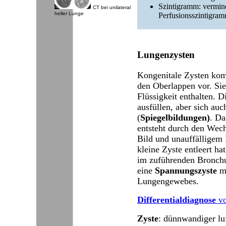
Szintigramm: vermin
CT bei unilateral
heller Lunge
Perfusionsszintigram
Lungenzysten
Kongenitale Zysten kom
den Oberlappen vor. Sie
Flüssigkeit enthalten. 
ausfüllen, aber sich auc
(
Spiegelbildungen)
. D
entsteht durch den Wec
Bild und unauffälligem
kleine Zyste entleert ha
im zuführenden Bronchus
eine
Spannungszyste
mi
Lungengewebes.
Differentialdiagnose
vo
Zyste
: dünnwandiger lu