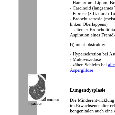
- Hamartom, Lipom, Br
- Carcinoid (langsames
- Fibrose (z.B. durch T
- Bronchusatresie (meis
linken Oberlappens)
- seltener: Broncholithi
Aspiration eines Fremd
B) nicht-obstruktiv
- Hypersekretion bei A
- Mukoviszidose
- zähen Schleim bei
all
Aspergillose
Lungendysplasie
Die Minderentwicklung e
mucous
impaction
im Erwachsenenalter er
kongenitalen auch eine 