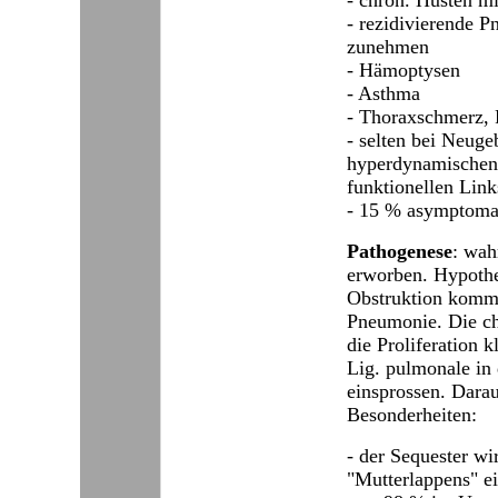
- rezidivierende 
zunehmen
- Hämoptysen
- Asthma
- Thoraxschmerz, P
- selten bei Neug
hyperdynamischen
funktionellen Link
- 15 % asymptomat
Pathogenese
: wah
erworben. Hypothe
Obstruktion kommt 
Pneumonie. Die ch
die Proliferation 
Lig. pulmonale in
einsprossen. Darau
Besonderheiten:
- der Sequester wi
"Mutterlappens" ei