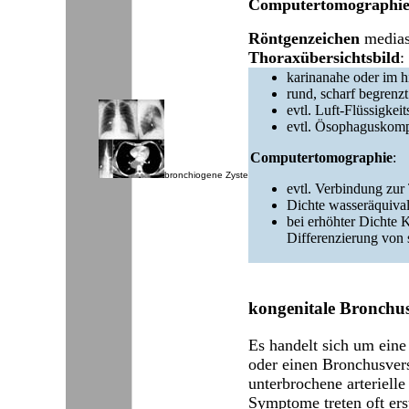
Computertomographi
Röntgenzeichen
medias
Thoraxübersichtsbild
:
karinanahe oder im 
rund, scharf begrenzt
evtl. Luft-Flüssigkeit
evtl. Ösophaguskomp
Computertomographie
:
bronchiogene Zyste
evtl. Verbindung zur
Dichte wasseräquival
bei erhöhter Dichte K
Differenzierung vo
kongenitale Bronchus
Es handelt sich um eine
oder einen Bronchusvers
unterbrochene arteriell
Symptome treten oft ers