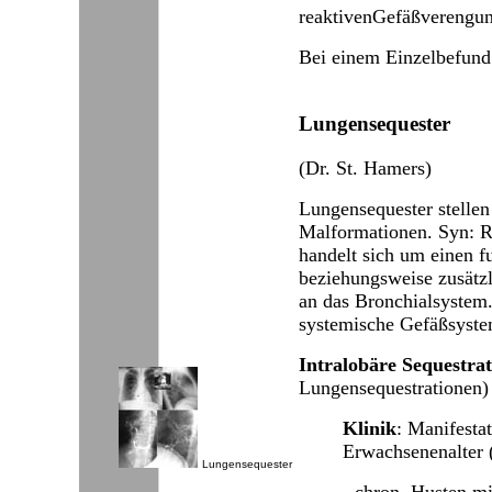
reaktivenGefäßverengun
Bei einem Einzelbefund 
Lungensequester
(Dr. St. Hamers)
Lungensequester stellen
Malformationen. Syn: R
handelt sich um einen f
beziehungsweise zusätz
an das Bronchialsystem.
systemische Gefäßsyste
Intralobäre Sequestra
Lungensequestrationen)
Klinik
: Manifesta
Erwachsenenalter 
Lungensequester
- chron. Husten 