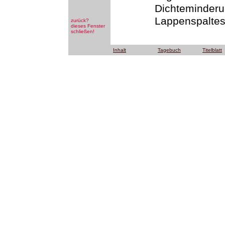
Dichteminderun
Lappenspaltes
zurück?
dieses Fenster
schließen!
Inhalt
Tagebuch
Titelblatt