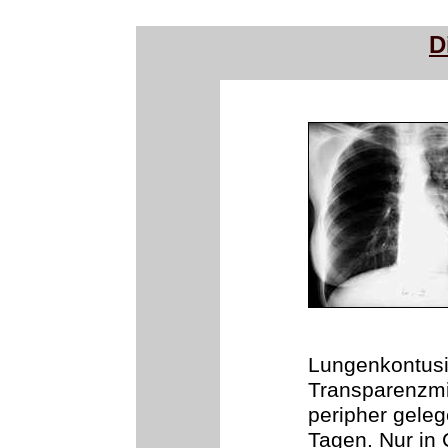
D
Lungenkontus
Transparenzmi
peripher geleg
Tagen. Nur in 