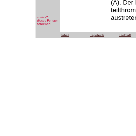
(A). Der 
teilthro
austrete
zurück?
dieses Fenster
schließen!
Inhalt
Tagebuch
Titelblatt