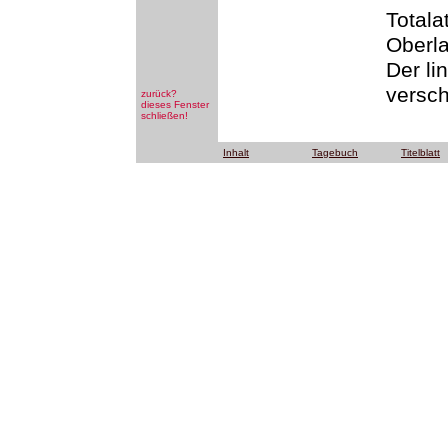
Totala
Oberla
Der li
versch
zurück?
dieses Fenster
schließen!
Inhalt
Tagebuch
Titelblatt